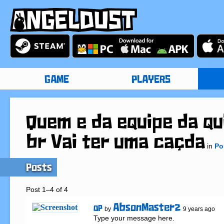
GAME
PLAYERS
Quem e da equipe da qu
br Vai ter uma caçda
in
Po
Posts
Post 1–4 of 4
AbsonMaster2
OP
by
9 years ago
Type your message here.