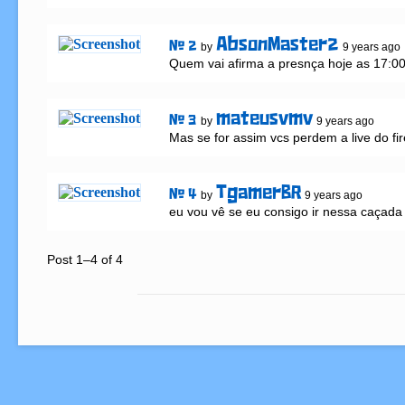
AbsonMaster2
# 2
by
9 years ago
Quem vai afirma a presnça hoje as 17:00
mateusvmv
# 3
by
9 years ago
Mas se for assim vcs perdem a live do fir
TgamerBR
# 4
by
9 years ago
eu vou vê se eu consigo ir nessa caçada
Post 1–4 of 4