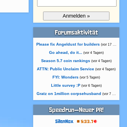
Forumsaktivität
Please fix Angeldust for builders
(vor 17 Stunden)
Go ahead, do it...
(vor 4 Tagen)
Season 5.7 coin rankings
(vor 4 Tagen)
ATTN: Public Unclaim Service
(vor 4 Tagen)
FYI: Wonders
(vor 5 Tagen)
Little survey :P
(vor 6 Tagen)
Gratz on 1million corpsehusband
(vor 7 Tagen)
Speedrun—Neuer PR!
SilenNox
5:33.7