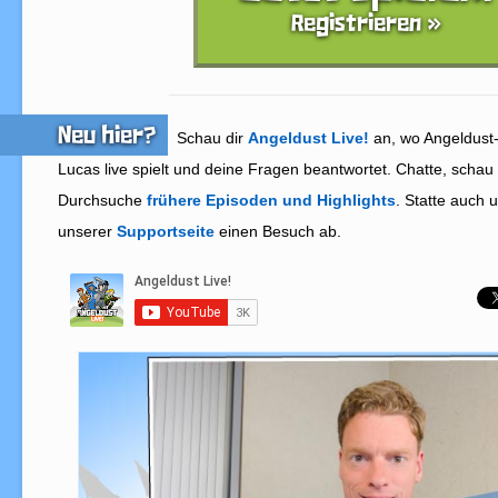
Registrieren »
Neu hier?
Schau dir
Angeldust Live!
an, wo Angeldust-E
Lucas live spielt und deine Fragen beantwortet. Chatte, schau 
Durchsuche
frühere Episoden und Highlights
. Statte auch
unserer
Supportseite
einen Besuch ab.