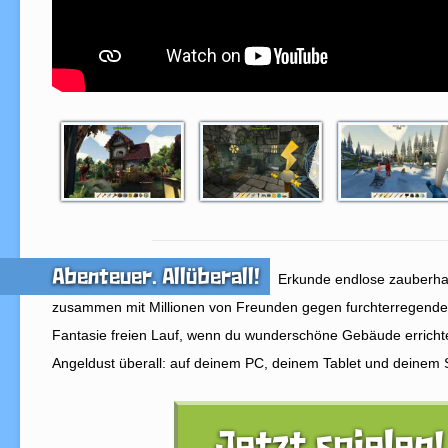
Abenteuer. Allüberall!
Erkunde endlose zauberha
zusammen mit Millionen von Freunden gegen furchterregende 
Fantasie freien Lauf, wenn du wunderschöne Gebäude errichte
Angeldust überall: auf deinem PC, deinem Tablet und deinem