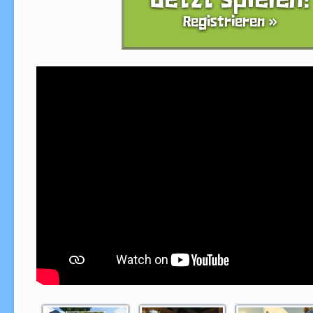
Jetzt spielen!
Registrieren »