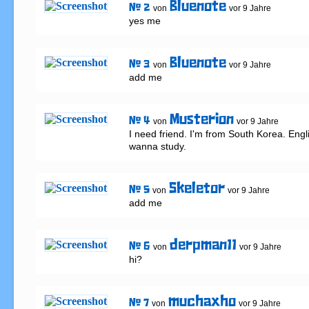
Bluenote
# 2
von
vor 9 Jahre
yes me
Bluenote
# 3
von
vor 9 Jahre
add me
Musterion
# 4
von
vor 9 Jahre
I need friend. I'm from South Korea. Englis
wanna study.
Skeletor
# 5
von
vor 9 Jahre
add me
derpman11
# 6
von
vor 9 Jahre
hi?
muchaxho
# 7
von
vor 9 Jahre