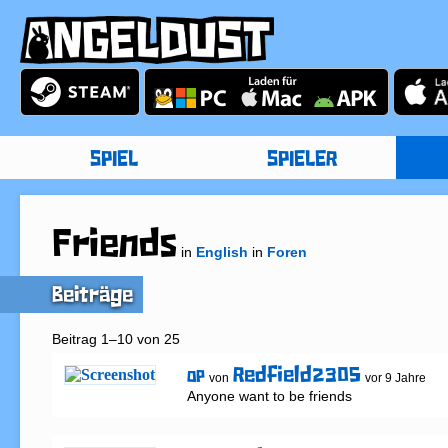
SPIEL
SPIELER
Friends
in
English
in
Foren
Beiträge
Beitrag 1–10 von 25
Redfield2305
OP
von
vor 9 Jahre
Anyone want to be friends