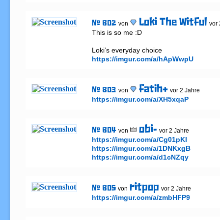
Loki The Witful
# 802
von
vor
This is so me :D

https://imgur.com/a/hApWwpU
fatih+
# 803
von
vor 2 Jahre
https://imgur.com/a/XH5xqaP
obi-
# 804
von
vor 2 Jahre
https://imgur.com/a/Cg01pKI
https://imgur.com/a/1DNKxgB
https://imgur.com/a/d1cNZqy
ritpop
# 805
von
vor 2 Jahre
https://imgur.com/a/zmbHFP9