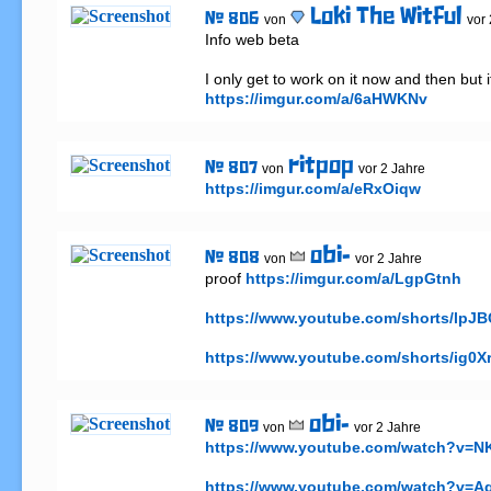
Loki The Witful
# 806
von
vor
Info web beta

https://imgur.com/a/6aHWKNv
ritpop
# 807
von
vor 2 Jahre
https://imgur.com/a/eRxOiqw
obi-
# 808
von
vor 2 Jahre
proof 
https://imgur.com/a/LgpGtnh
https://www.youtube.com/shorts/lpJ
https://www.youtube.com/shorts/ig0
obi-
# 809
von
vor 2 Jahre
https://www.youtube.com/watch?v=N
https://www.youtube.com/watch?v=Aq