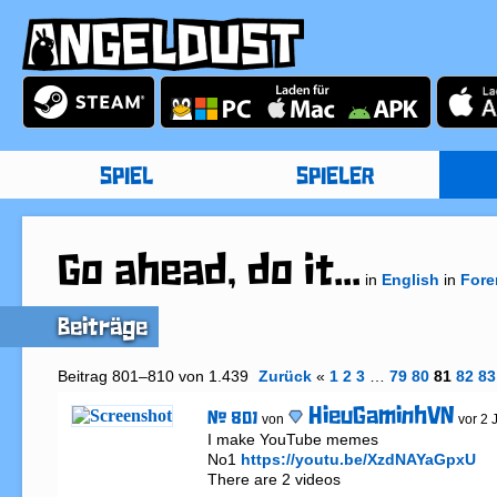
SPIEL
SPIELER
Go ahead, do it...
in
English
in
Fore
Beiträge
Beitrag 801–810 von 1.439
Zurück
«
1
2
3
…
79
80
81
82
83
HieuGaminhVN
# 801
von
vor 2 
I make YouTube memes 

No1 
https://youtu.be/XzdNAYaGpxU
There are 2 videos