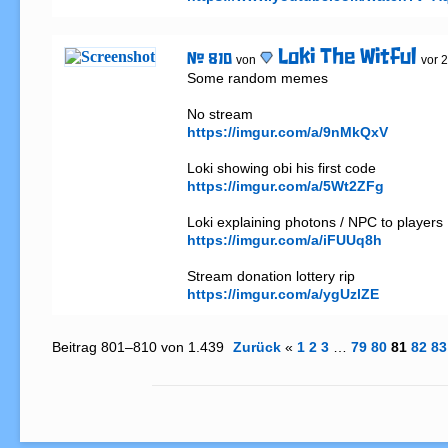
Loki The Witful
# 810
von
vor 
Some random memes

https://imgur.com/a/9nMkQxV
https://imgur.com/a/5Wt2ZFg
https://imgur.com/a/iFUUq8h
https://imgur.com/a/ygUzlZE
Beitrag 801–810 von 1.439
Zurück
«
1
2
3
…
79
80
81
82
83