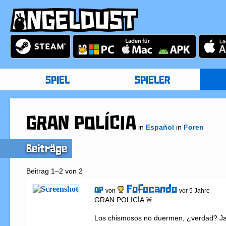
SPIEL
SPIELER
GRAN POLÍCIA
in
Español
in
Foren
Beiträge
Beitrag 1–2 von 2
Fofocando
OP
von
vor 5 Jahre
GRAN POLICÍA 🚨 

Los chismosos no duermen, ¿verdad? Jaj