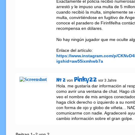
Exactamente el policía recibió numerosas
arrestó y le impuso una multa de 5 millon
cuando recibió la multa, simplemente se 
multa, convirtiéndose en fugitivo de Angel
conoce el paradero de Firinfifelha contác
recompensa en dólares. 

No hay ningún jugador que me oculte algo.🕵
Enlace del artículo: 
https://www.instagram.com/p/CKNvD
igshid=aw55ixmhwb7a
Pinky22
# 2
von
vor 3 Jahre
Hola. me gustaría dar información al resp
como avrir una ventana de chat. Hago cli
veo el nombre de mis amigos conectados 
haga click derecho o izquierdo a su nomb
con forma de ojo y globo de viñeta... NADA
comunicarme con nadie. Agradeceré ayud
cambio información sobre el gran golpe.
Beitrag 1–2 von 2