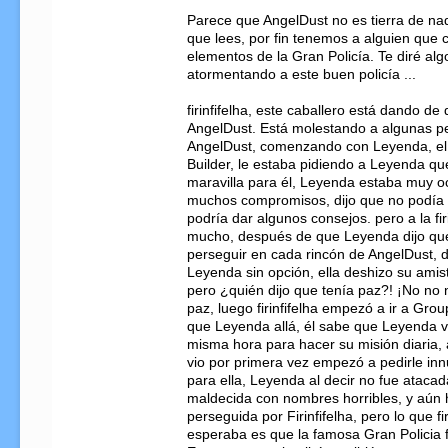
Parece que AngelDust no es tierra de nad
que lees, por fin tenemos a alguien que c
elementos de la Gran Policía. Te diré alg
atormentando a este buen policía ... 

firinfifelha, este caballero está dando de 
AngelDust. Está molestando a algunas p
AngelDust, comenzando con Leyenda, el
Builder, le estaba pidiendo a Leyenda que
maravilla para él, Leyenda estaba muy o
muchos compromisos, dijo que no podía co
podría dar algunos consejos. pero a la firi
mucho, después de que Leyenda dijo que
perseguir en cada rincón de AngelDust, d
Leyenda sin opción, ella deshizo su amist
pero ¿quién dijo que tenía paz?! ¡No no no
paz, luego firinfifelha empezó a ir a Grou
que Leyenda allá, él sabe que Leyenda va 
misma hora para hacer su misión diaria, 
vio por primera vez empezó a pedirle inn
para ella, Leyenda al decir no fue atacada 
maldecida con nombres horribles, y aún 
perseguida por Firinfifelha, pero lo que fir
esperaba es que la famosa Gran Policia fu