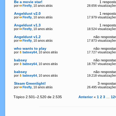
Be a movie star!
1 respost
por
Firefly
, 10 anos atrás
28.656 visualizaçõe
Angeldust v2.0
1 respost
por
Firefly
, 10 anos atrás
17.979 visualizaçõe
Angeldust v1.3
1 respost
por
Firefly
, 10 anos atrás
18.524 visualizaçõe
Angeldust v1.2
não resposta
por
Firefly
, 10 anos atrás
17.873 visualizaçõe
who wants to play
não resposta
por
babsey64
, 10 anos atrás
17.727 visualizaçõe
babsey
não resposta
por
babsey64
, 10 anos atrás
18.797 visualizaçõe
babsey
não resposta
por
babsey64
, 10 anos atrás
19.218 visualizaçõe
Steam Greenlight!
3 resposta
por
Firefly
, 10 anos atrás
26.495 visualizaçõe
Tópico 2.501–2.520 de 2.535
Anterior
«
1
2
3
…
12