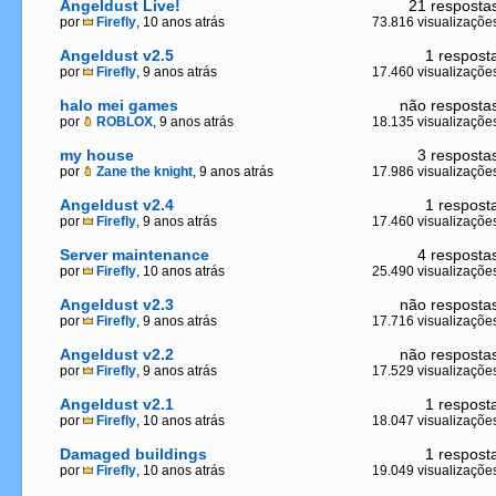
Angeldust Live!
21 resposta
por
Firefly
, 10 anos atrás
73.816 visualizaçõe
Angeldust v2.5
1 respost
por
Firefly
, 9 anos atrás
17.460 visualizaçõe
halo mei games
não resposta
por
ROBLOX
, 9 anos atrás
18.135 visualizaçõe
my house
3 resposta
por
Zane the knight
, 9 anos atrás
17.986 visualizaçõe
Angeldust v2.4
1 respost
por
Firefly
, 9 anos atrás
17.460 visualizaçõe
Server maintenance
4 resposta
por
Firefly
, 10 anos atrás
25.490 visualizaçõe
Angeldust v2.3
não resposta
por
Firefly
, 9 anos atrás
17.716 visualizaçõe
Angeldust v2.2
não resposta
por
Firefly
, 9 anos atrás
17.529 visualizaçõe
Angeldust v2.1
1 respost
por
Firefly
, 10 anos atrás
18.047 visualizaçõe
Damaged buildings
1 respost
por
Firefly
, 10 anos atrás
19.049 visualizaçõe