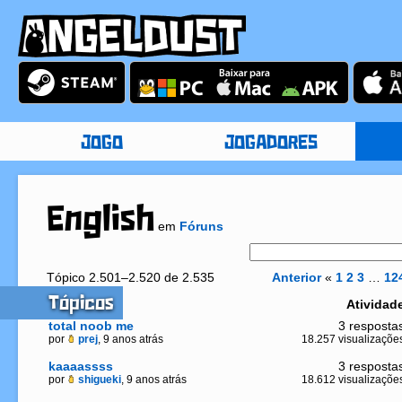
JOGO
JOGADORES
English
em
Fóruns
Tópico 2.501–2.520 de 2.535
Anterior
«
1
2
3
…
12
Tópicos
Atividad
total noob me
3 resposta
por
prej
, 9 anos atrás
18.257 visualizaçõe
kaaaassss
3 resposta
por
shigueki
, 9 anos atrás
18.612 visualizaçõe