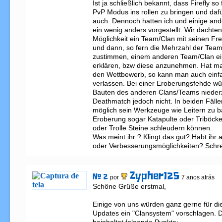
Ist ja schließlich bekannt, dass Firefly so
PvP Modus ins rollen zu bringen und dafü
auch. Dennoch hatten ich und einige and
ein wenig anders vorgestellt. Wir dachten
Möglichkeit ein Team/Clan mit seinen Fre
und dann, so fern die Mehrzahl der Teamm
zustimmen, einem anderen Team/Clan ei
erklären, bzw diese anzunehmen. Hat man
den Wettbewerb, so kann man auch einfa
verlassen. Bei einer Eroberungsfehde wür
Bauten des anderen Clans/Teams niederz
Deathmatch jedoch nicht. In beiden Fällen
möglich sein Werkzeuge wie Leitern zu ba
Eroberung sogar Katapulte oder Triböcke
oder Trolle Steine schleudern können. 

Was meint ihr ? Klingt das gut? Habt ihr 
oder Verbesserungsmöglichkeiten? Schrei
Zypher125
# 2
por
7 anos atrás
Schöne Grüße erstmal,

Einige von uns würden ganz gerne für die
Updates ein "Clansystem" vorschlagen. 