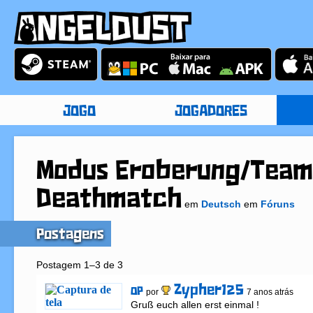
JOGO
JOGADORES
Modus Eroberung/Team
Deathmatch
em
Deutsch
em
Fóruns
Postagens
Postagem 1–3 de 3
Zypher125
OP
por
7 anos atrás
Gruß euch allen erst einmal ! 
