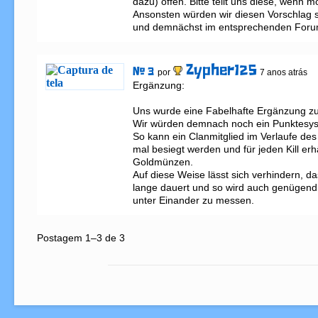
dazu) offen. Bitte teilt uns diese, wenn mö
Ansonsten würden wir diesen Vorschlag 
und demnächst im entsprechenden Foru
Zypher125
# 3
por
7 anos atrás
Ergänzung:

Uns wurde eine Fabelhafte Ergänzung zug
Wir würden demnach noch ein Punktesyst
So kann ein Clanmitglied im Verlaufe des 
mal besiegt werden und für jeden Kill erh
Goldmünzen.

Auf diese Weise lässt sich verhindern, da
lange dauert und so wird auch genügend 
unter Einander zu messen.
Postagem 1–3 de 3