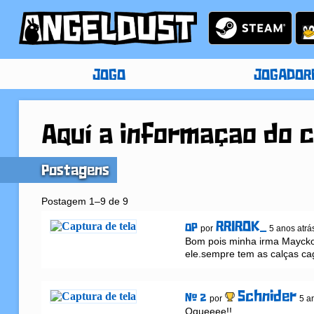
JOGO
JOGADOR
Aquí a informaçao do 
Postagens
Postagem 1–9 de 9
RRIROK_
OP
por
5 anos atrá
Bom pois minha irma Mayckon
ele.sempre tem as calças ca
Schnider
# 2
por
5 a
Oqueeee!!
