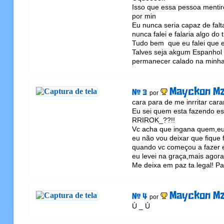
Isso que essa pessoa mentir
por min 

Eu nunca seria capaz de falt
nunca falei e falaria algo do ti
Tudo bem  que eu falei que e
Talves seja akgum Espanhol 
permanecer calado na minh
Mayckon M
# 3
por
cara para de me inrritar car
Eu sei quem esta fazendo e
RRIROK_??!!

Vc acha que ingana quem,eu s
eu não vou deixar que fique 
quando vc começou a fazer e
eu levei na graça,mais agora 
Me deixa em paz ta legal! Par
Mayckon M
# 4
por
Ù _ Ú