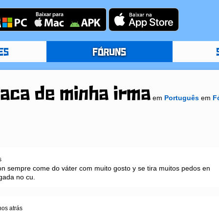
ES
FÓRUNS
caca de minha irma
em
Português
em
F
s
 sempre come do váter com muito gosto y se tira muitos pedos en 
gada no cu.
nos atrás