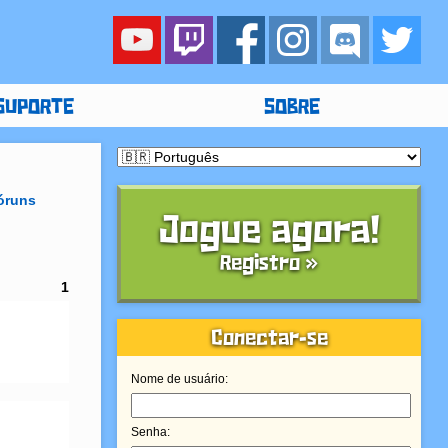
SUPORTE
SOBRE
óruns
Jogue agora!
Registro »
1
Conectar-se
Nome de usuário:
Senha: