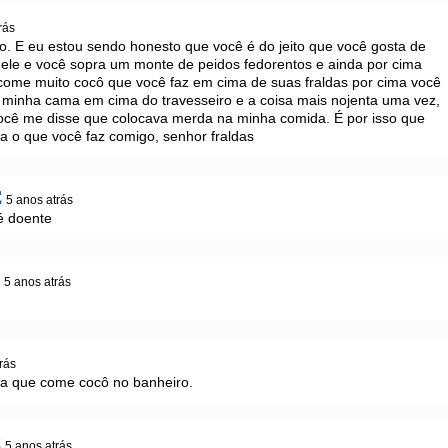
rás
. E eu estou sendo honesto que você é do jeito que você gosta de 
ele e você sopra um monte de peidos fedorentos e ainda por cima 
come muito cocô que você faz em cima de suas fraldas por cima você 
 minha cama em cima do travesseiro e a coisa mais nojenta uma vez, 
você me disse que colocava merda na minha comida. É por isso que 
a o que você faz comigo, senhor fraldas
z
5 anos atrás
é doente
z
5 anos atrás
rás
ba que come cocô no banheiro.
z
5 anos atrás