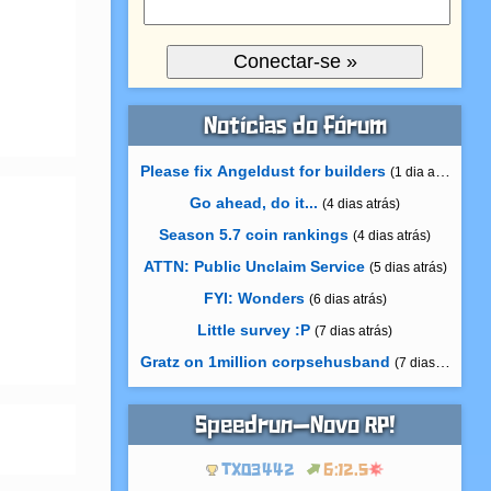
Notícias do fórum
Please fix Angeldust for builders
(1 dia atrás)
Go ahead, do it...
(4 dias atrás)
Season 5.7 coin rankings
(4 dias atrás)
ATTN: Public Unclaim Service
(5 dias atrás)
FYI: Wonders
(6 dias atrás)
Little survey :P
(7 dias atrás)
Gratz on 1million corpsehusband
(7 dias atrás)
Speedrun—Novo RP!
TXO3442
6:12.5