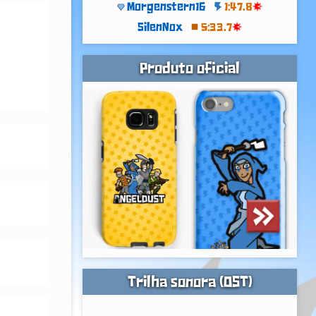
Morgenstern16
1:47.8
SilenNox
5:33.7
Produto oficial
Trilha sonora (OST)