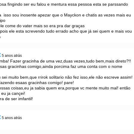
osa fingindo ser eu falou e mentura essa pessoa esta se parssando 
a  isso sou inosente apezar que o Mayckon e chatis as vezes mais eu 
po 

le come do vater mais so era pra dar graças 

pois ele esta screvendo tudo errado acho que já sei quem e mais vou 
a
z
5 anos atrás
amba! Fazer gracinha de uma vez,duas vezes,tudo bem,mais direto?!!  
ssas gracinhas comigo,ainda porcima faz uma conta com o nome 
ei muito bem,que rrirok solitario não fez isso,ele não escreve assim!

fazendo esaas gracinhas comigo! pare!

ssas coisas,eu ja sabia quem era,porque vc mente muito mal! então 
eu ja cançei!

a de ser imfantil!
z
5 anos atrás