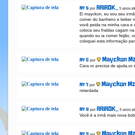
RRIROK_
# 5
por
5 anos at
Ei mayckon, eu sou seu irmão
comer do banheiro e beber n
você peida na minha cara e 
coloca seu fraldas cagam na
quando eu ia comer feijão, 
coloquei esta informação par
Mayckon M
# 6
por
Cara vc precisa de ajuda,vc 
Mayckon M
# 7
por
retardada
RRIROK_
# 8
por
5 anos at
Você é a irmã mais nova bo
Mayckon M
# 9
por