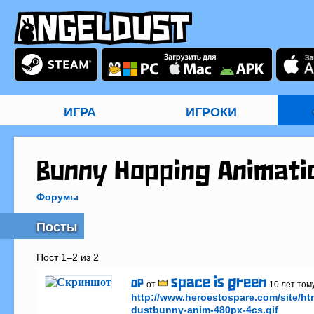
ИГРА
ИГРОКИ
Bunny Hopping Animati
Форумы
Посты
Пост 1–2 из 2
space is green
OP
от
10 лет том
http://www.heroestospare.com/site/ht
dustbunny-anim-480px-4cs.gif