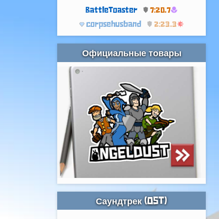
BattleToaster
7:20.7
corpsehusband
2:23.3
Официальные товары
Саундтрек (OST)