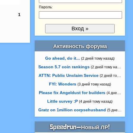
Пароль:
1
Активность форума
Go ahead, do it...
(2 дней тому назад)
Season 5.7 coin rankings
(2 дней тому назад)
ATTN: Public Unclaim Service
(2 дней тому назад
FYI: Wonders
(3 дней тому назад)
Please fix Angeldust for builders
(4 дней тому на
Little survey :P
(4 дней тому назад)
Gratz on 1million corpsehusband
(5 дней тому н
Speedrun—Новый ЛР!