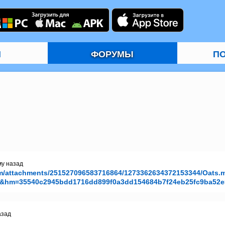
И
ФОРУМЫ
П
му назад
om/attachments/251527096583716864/1273362634372153344/Oats.
d&hm=35540c2945bdd1716dd899f0a3dd154684b7f24eb25fc9ba52e
азад