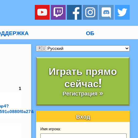
ОДДЕРЖКА
ОБ
Играть прямо
сейчас!
1
Регистрация »
mp4?
591c0880f0a27&
Вход
Имя игрока: