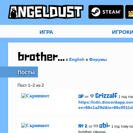
ИГРА
ИГРОК
brother...
в
English
в
Форумы
Посты
Пост 1–2 из 2
Grizzalf
OP
от
1 год то
https://cdn.discordapp.c
ex=66c1a29d&is=66c0511
obi-
# 2
от
1 год тому н
bröther please