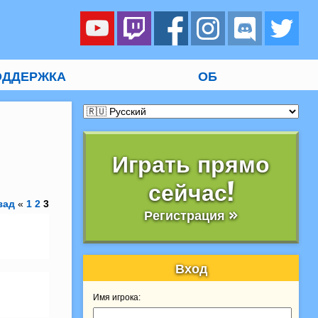
ОДДЕРЖКА
ОБ
Играть прямо
сейчас!
зад
«
1
2
3
Регистрация »
Вход
Имя игрока: