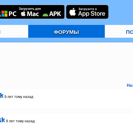
И
ФОРУМЫ
П
На
sk
9 лет тому назад
sk
9 лет тому назад