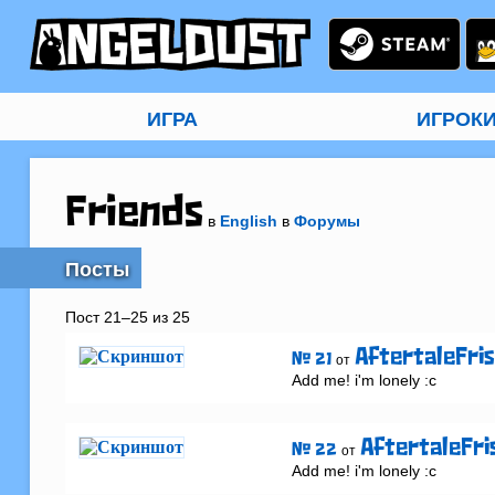
ИГРА
ИГРОК
Friends
в
English
в
Форумы
Посты
Пост 21–25 из 25
AftertaleFri
# 21
от
Add me! i'm lonely :c
AftertaleFri
# 22
от
Add me! i'm lonely :c