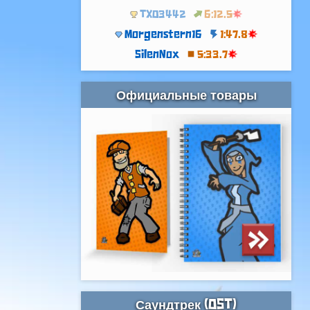
TXO3442
6:12.5
Morgenstern16
1:47.8
SilenNox
5:33.7
Официальные товары
Саундтрек (OST)