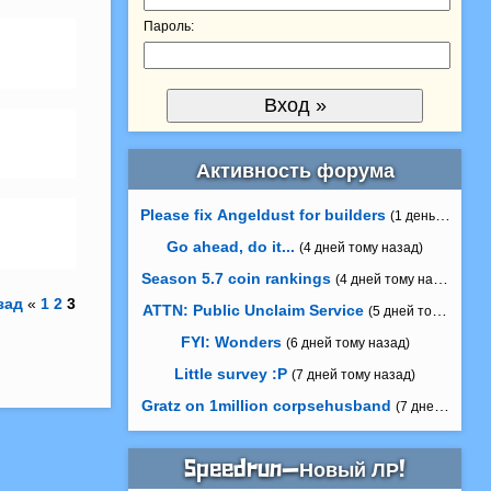
Пароль:
Активность форума
Please fix Angeldust for builders
(1 день тому на
Go ahead, do it...
(4 дней тому назад)
Season 5.7 coin rankings
(4 дней тому назад)
зад
«
1
2
3
ATTN: Public Unclaim Service
(5 дней тому назад
FYI: Wonders
(6 дней тому назад)
Little survey :P
(7 дней тому назад)
Gratz on 1million corpsehusband
(7 дней тому н
Speedrun—Новый ЛР!