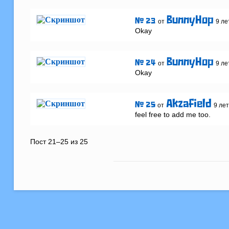
BunnyHop
# 23
от
9 ле
Okay
BunnyHop
# 24
от
9 ле
Okay
Akzafield
# 25
от
9 ле
feel free to add me too.
Пост 21–25 из 25