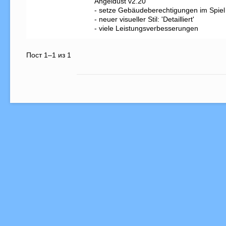
Angeldust v2.20

- setze Gebäudeberechtigungen im Spiel

- neuer visueller Stil: 'Detailliert'

- viele Leistungsverbesserungen
Пост 1–1 из 1