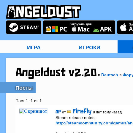
ИГРА
ИГРОКИ
Angeldust v2.20
в
Deutsch
в
Фор
Посты
Пост 1–1 из 1
Firefly
OP
от
8 лет тому назад
http://steamcommunity.com/games/an