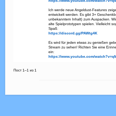
https://www.youtube.com/watch?v=q
Ich werde neue Angeldust-Features zeigen
entwickelt werden. Es gibt 3+ Geschenkbo
unbekanntem Inhalt) zum Auspacken. Wir
alte Spielprototypen spielen. Vielleicht s
https://discord.gg/PAWtg4K
Es wird für jeden etwas zu genießen geben
Stream zu sehen! Richten Sie eine Erinn
https://www.youtube.com/watch?v=q
Пост 1–1 из 1