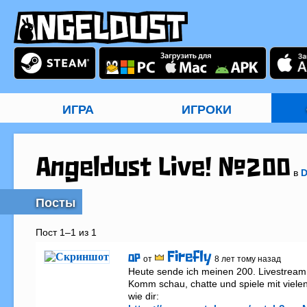
ИГРА
ИГРОКИ
Angeldust Live! #200
в
D
Посты
Пост 1–1 из 1
Firefly
OP
от
8 лет тому назад
Heute sende ich meinen 200. Livestream 
Komm schau, chatte und spiele mit viele