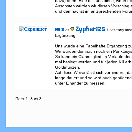
dazu) offen. Bitte teilt uns diese, wenn mö
Ansonsten würden wir diesen Vorschlag 
und demnächst im entsprechenden Foru
Zypher125
# 3
от
7 лет тому наз
Ergänzung:

Uns wurde eine Fabelhafte Ergänzung zug
Wir würden demnach noch ein Punktesyst
So kann ein Clanmitglied im Verlaufe des 
mal besiegt werden und für jeden Kill erh
Goldmünzen.

Auf diese Weise lässt sich verhindern, da
lange dauert und so wird auch genügend 
unter Einander zu messen.
Пост 1–3 из 3