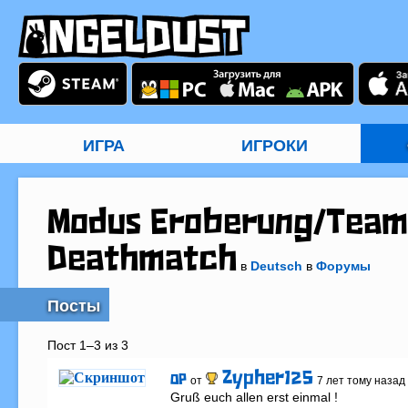
ИГРА
ИГРОКИ
Modus Eroberung/Team
Deathmatch
в
Deutsch
в
Форумы
Посты
Пост 1–3 из 3
Zypher125
OP
от
7 лет тому назад
Gruß euch allen erst einmal ! 
