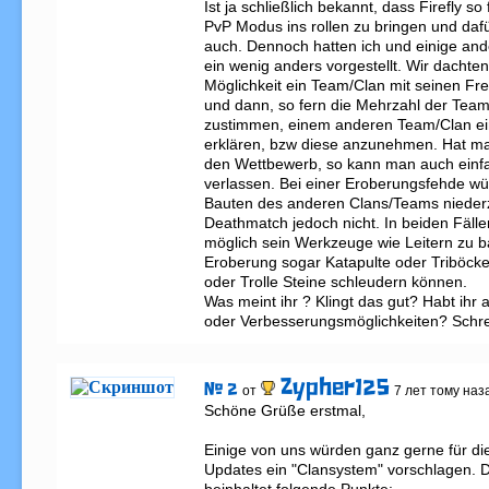
Ist ja schließlich bekannt, dass Firefly so
PvP Modus ins rollen zu bringen und dafü
auch. Dennoch hatten ich und einige and
ein wenig anders vorgestellt. Wir dachten
Möglichkeit ein Team/Clan mit seinen Fre
und dann, so fern die Mehrzahl der Teamm
zustimmen, einem anderen Team/Clan ei
erklären, bzw diese anzunehmen. Hat man
den Wettbewerb, so kann man auch einfa
verlassen. Bei einer Eroberungsfehde wür
Bauten des anderen Clans/Teams niederz
Deathmatch jedoch nicht. In beiden Fällen
möglich sein Werkzeuge wie Leitern zu ba
Eroberung sogar Katapulte oder Triböcke
oder Trolle Steine schleudern können. 

Was meint ihr ? Klingt das gut? Habt ihr 
oder Verbesserungsmöglichkeiten? Schrei
Zypher125
# 2
от
7 лет тому наз
Schöne Grüße erstmal,

Einige von uns würden ganz gerne für die
Updates ein "Clansystem" vorschlagen. 