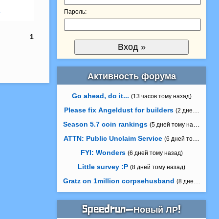
1
Пароль:
1
Активность форума
Go ahead, do it...
(13 часов тому назад)
Please fix Angeldust for builders
(2 дней тому на
Season 5.7 coin rankings
(5 дней тому назад)
ATTN: Public Unclaim Service
(6 дней тому назад
FYI: Wonders
(6 дней тому назад)
Little survey :P
(8 дней тому назад)
Gratz on 1million corpsehusband
(8 дней тому н
Speedrun—Новый ЛР!