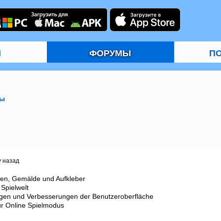
И
ФОРУМЫ
П
ы
у назад
nen, Gemälde und Aufkleber

Spielwelt

ngen und Verbesserungen der Benutzeroberfläche

ür Online Spielmodus
