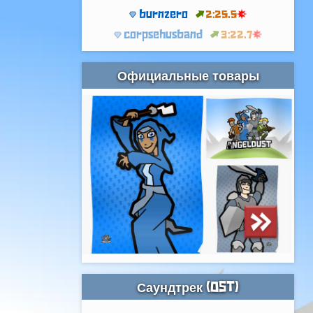
burnzero
2:25.5
corpsehusband
3:22.7
Официальные товары
Саундтрек (OST)