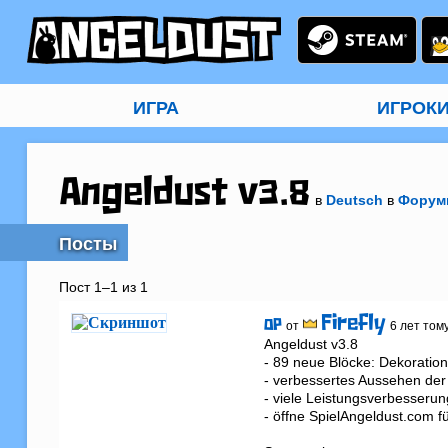
ИГРА
ИГРОК
Angeldust v3.8
в
Deutsch
в
Форум
Посты
Пост 1–1 из 1
Firefly
OP
от
6 лет том
Angeldust v3.8

- 89 neue Blöcke: Dekoratio
- verbessertes Aussehen der 
- viele Leistungsverbesseru
- öffne SpielAngeldust.com f