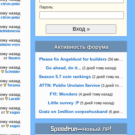
citron polar
Пароль:
тому назад
citron polar
тому назад
ielindonesia
тому назад
abiano voss
Активность форума
тому назад
от
Neutro
Please fix Angeldust for builders
(56 минут тому
тому назад
Go ahead, do it...
(2 дней тому назад)
т
Schnider
Season 5.7 coin rankings
(2 дней тому назад)
тому назад
ATTN: Public Unclaim Service
от
Torama
(3 дней тому назад
FYI: Wonders
тому назад
(4 дней тому назад)
от
Larabr
Little survey :P
(5 дней тому назад)
тому назад
Gratz on 1million corpsehusband
(6 дней тому н
от
xagas
тому назад
от
xagas
Speedrun—Новый ЛР!