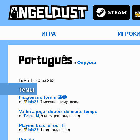
ИГРА
ИГРОК
Português
в
Форумы
Тема 1–20 из 263
Темы
Imagem no fórum 🖼️📷
от
lala23
, 7 месяцев тому назад
Voltei a jogar depois de muito tempo
от
Felps_M
, 9 месяцев тому назад
Players brasileiros 🧙‍♀️✨
от
lala23
, 1 год тому назад
Dúvida