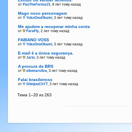
Excluir ou vender terrenos.
от
PaoTheForma15
, 9 лет тому назад
Mago novo personagem
от
YokoOnoOkami
, 3 лет тому назад
Me ajudem a recuperar minha conta
от
FaraFly
, 2 лет тому назад
FABIANO VOSS
от
YokoOnoOkami
, 3 лет тому назад
E-mail é a única segurança.
от
Jario
, 3 лет тому назад
A procura de BRS
от
eliomarsilva
, 3 лет тому назад
Falai brasileiross
от
ShinjouChYT
, 3 лет тому назад
Тема 1–20 из 263