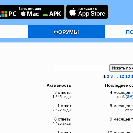
И
ФОРУМЫ
П
1
2
3
…
12
13
Активность
Последнее с
3 ответы
4 месяцев 
1 845 виды
от
(GM
1 ответ
9 месяцев 
2 522 виды
от
8 ответы
9 месяцев 
4 425 виды
1 ответ
10 месяцев 