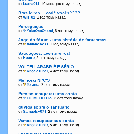
от
Luana011
, 10 месяцев тому назад
Brasileiros.... cadê vocês????
от
Will_01
, 1 год тому назад
Perseguição
от
YokoOnoOkami
, 6 лет тому назад
Jogo do fórum - uma história de fantasmas
от
fabiano voss
, 1 год тому назад
Saudações, aventureiros!
от
Neutro
, 2 лет тому назад
VOLTEI LARABR É E SÉRIO
от
AngelaTuber
, 4 лет тому назад
Melhorar NPC'S
от
Torama
, 2 лет тому назад
Preciso recuperar uma conta
от
LD_MELIODAS
, 2 лет тому назад
duvida sobre o santuario
от
Samuelsv074
, 2 лет тому назад
Vamos recuperar sua conta
от
AngelaTuber
, 5 лет тому назад