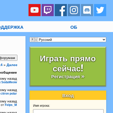
ОДДЕРЖКА
ОБ
Играть прямо
14
»
Далее
сейчас!
ообщение
Регистрация »
тому назад
) SodaMeow
тому назад
citron polar
Вход
тому назад
от
Felps_M
Имя игрока:
тому назад