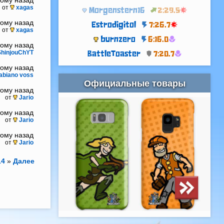
тому назад
от
xagas
Morgenstern16
2:29.5
тому назад
Estrodigitol
7:26.7
от
xagas
burnzero
6:16.0
тому назад
ShinjouChYT
BattleToaster
7:20.7
тому назад
abiano voss
Официальные товары
тому назад
от
Jario
тому назад
от
Jario
тому назад
от
Jario
14
»
Далее