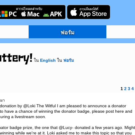
ฟอรัม
ottery!
ใน
English
ใน
ฟอรัม
1
2
3
4
านมา
donation by @Loki The Witful I am pleased to announce a donator 
to have a chance of winning the donator badge, please post here and 
uring a livestream soon.

ator badge prize, the one that @Lucy- donated a few years ago. Might
winning while we're at it. Loki asked me to make this topic so that you 