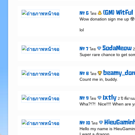
(GM) Witful
# 6
โดย
Wow donation sign me up 🤓

lol
SodaMeow
# 7
โดย
2
Super rare chance to get som
beamy_don
# 8
โดย
Count me in, buddy.
Ixtly
# 9
โดย
2 ปี ที่ผ่าน
Wha?!?!  Nice!!!! When are y
HieuGamin
# 10
โดย
Hello my name is HieuGamin
I want a dragon 
