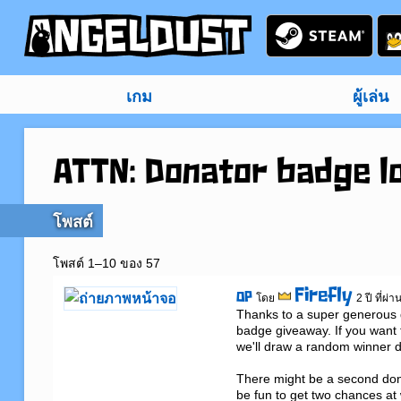
เกม
ผู้เล่น
ATTN: Donator badge l
โพสต์
โพสต์ 1–10 ของ 57
Firefly
OP
โดย
2 ปี ที่ผ่
Thanks to a super generous 
badge giveaway. If you want 
we'll draw a random winner d
There might be a second don
be fun to get two chances at 