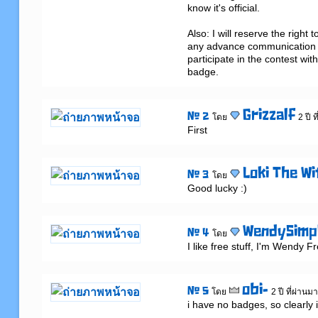
know it's official.

Also: I will reserve the right
any advance communication or 
participate in the contest wit
badge.
Grizzalf
# 2
โดย
2 ปี 
First
Loki The Wi
# 3
โดย
Good lucky :)
WendySimp
# 4
โดย
I like free stuff, I'm Wend
obi-
# 5
โดย
2 ปี ที่ผ่านม
i have no badges, so clearly i