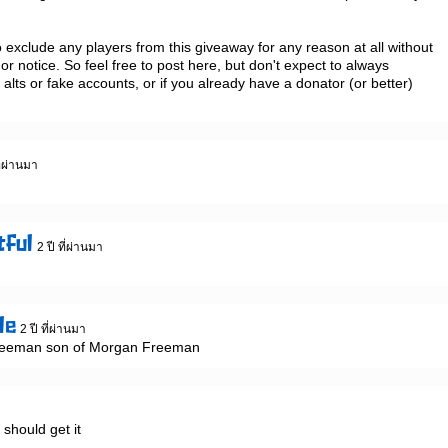
 to exclude any players from this giveaway for any reason at all without 
notice. So feel free to post here, but don't expect to always 
h alts or fake accounts, or if you already have a donator (or better) 
ที่ผ่านมา
tful
2 ปี ที่ผ่านมา
le
2 ปี ที่ผ่านมา
y Freeman son of Morgan Freeman
า
 should get it