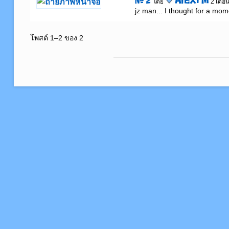
Alexi M
# 2
โดย
2 เดือน
jz man... I thought for a mom
โพสต์ 1–2 ของ 2