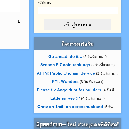
รหัสผ่าน:
1
กิจกรรมฟอรัม
Go ahead, do it...
(2 วัน ที่ผ่านมา)
Season 5.7 coin rankings
(2 วัน ที่ผ่านมา)
ATTN: Public Unclaim Service
(2 วัน ที่ผ่านมา)
FYI: Wonders
(3 วัน ที่ผ่านมา)
Please fix Angeldust for builders
(4 วัน ที่ผ่านมา)
Little survey :P
(4 วัน ที่ผ่านมา)
Gratz on 1million corpsehusband
(5 วัน ที่ผ่านมา)
Speedrun—ใหม่ ส่วนบุคคลที่ดีที่สุด!