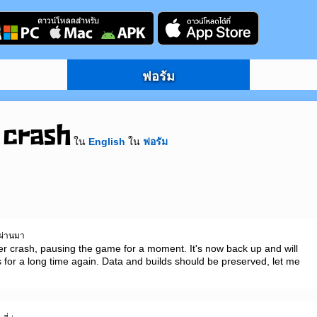
ฟอรัม
 crash
ใน
English
ใน
ฟอรัม
ี่ผ่านมา
r crash, pausing the game for a moment. It's now back up and will 
s for a long time again. Data and builds should be preserved, let me 
!