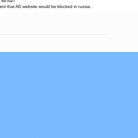
 ที่ผ่านมา
ent that AD website would be blocked in russia...