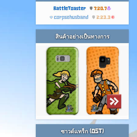
BattleToaster
7:20.7
corpsehusband
2:23.3
สินค้าอย่างเป็นทางการ
ซาวด์แทร็ก (OST)