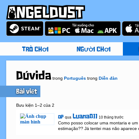
TRÒ CHƠI
NGƯỜI CHƠI
Dúvida
trong
Português
trong
Diễn đàn
Bài viết
Bưu kiện 1–2 của 2
Luana011
OP
qua
10 tháng trước
Como posso colocar uma montaria e um 
estimação?? Já tentei mas não aparece