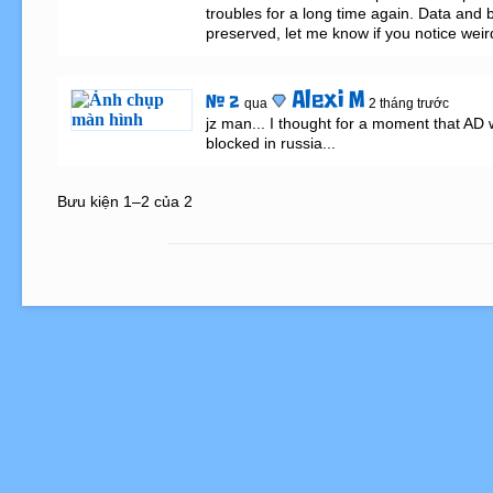
troubles for a long time again. Data and b
preserved, let me know if you notice wei
Alexi M
# 2
qua
2 tháng trước
jz man... I thought for a moment that AD 
blocked in russia...
Bưu kiện 1–2 của 2