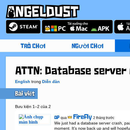
TRÒ CHƠI
NGƯỜI CHƠI
ATTN: Database server
English
trong
Diễn đàn
Bài viết
Bưu kiện 1–2 của 2
Firefly
OP
qua
2 tháng trước
We just had a database server crash, pau
moment. It's now back up and will hopefull