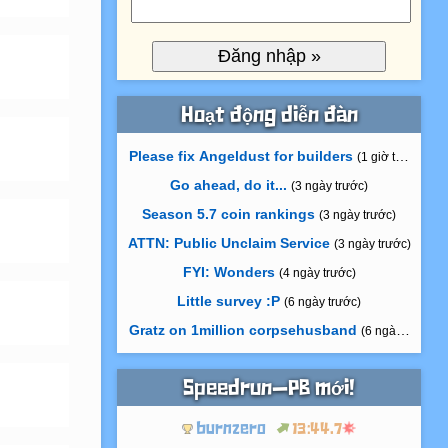
Hoạt động diễn đàn
Please fix Angeldust for builders
(1 giờ trước)
Go ahead, do it...
(3 ngày trước)
Season 5.7 coin rankings
(3 ngày trước)
ATTN: Public Unclaim Service
(3 ngày trước)
FYI: Wonders
(4 ngày trước)
Little survey :P
(6 ngày trước)
Gratz on 1million corpsehusband
(6 ngày trước)
Speedrun—PB mới!
burnzero
13:44.7