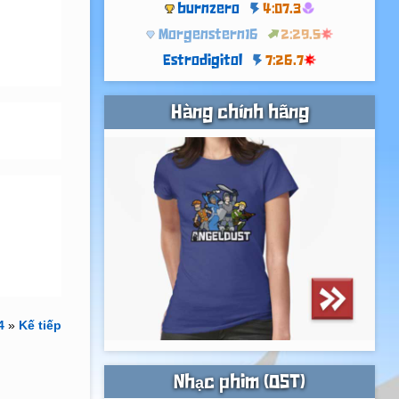
burnzero
4:07.3
Morgenstern16
2:29.5
Estrodigitol
7:26.7
Hàng chính hãng
4
»
Kế tiếp
Nhạc phim (OST)