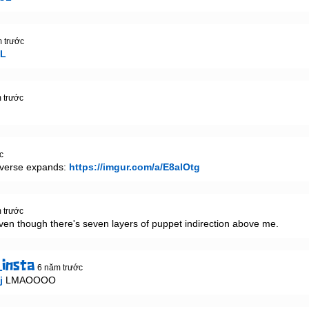
 trước
AL
 trước
c
verse expands: 
https://imgur.com/a/E8alOtg
 trước
even though there's seven layers of puppet indirection above me.
insta
6 năm trước
j
 LMAOOOO