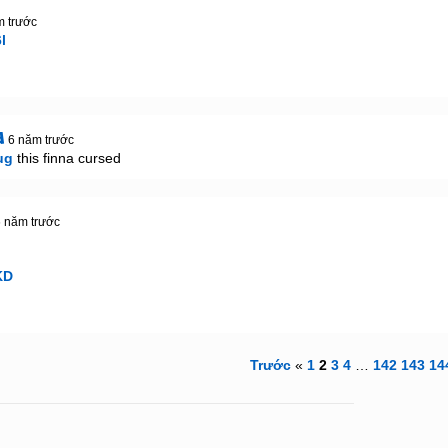
m trước
l
a
6 năm trước
ug
 this finna cursed
6 năm trước
KD
Trước
«
1
2
3
4
…
142
143
14