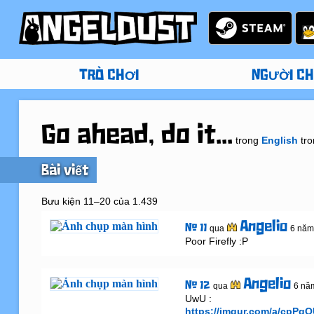
TRÒ CHƠI
NGƯỜI CH
Go ahead, do it...
trong
English
tr
Bài viết
Bưu kiện 11–20 của 1.439
Angelio
# 11
qua
6 năm
Poor Firefly :P
Angelio
# 12
qua
6 nă
https://imgur.com/a/cpPg