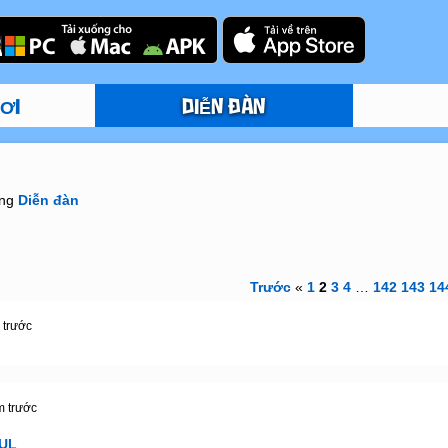
ƠI
DIỄN ĐÀN
ong
Diễn đàn
Trước
«
1
2
3
4
…
142
143
14
 trước
m trước
OUL