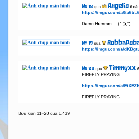
Angelio
# 18
qua
6 nă
https://imgur.com/a/8a6bL6
Damn Hummm...  ( ͡° ͜ʖ ͡°)
RobbaDob
# 19
qua
https://imgur.com/a/dKBgt
Timmyxx
# 20
qua
FIREFLY PRAYING

https://imgur.com/a/EtXEZ
FIREFLY PRAYING
Bưu kiện 11–20 của 1.439