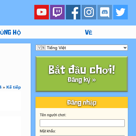
ỦNG HỘ
VỀ
Bắt đầu chơi!
Đăng ký »
4
»
Kế tiếp
Đăng nhập
Tên người chơi:
Mật khẩu: