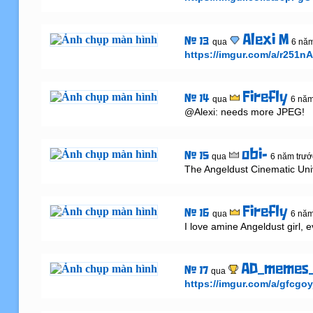
Alexi M
# 13
qua
6 năm
https://imgur.com/a/r251n
Firefly
# 14
qua
6 năm
@Alexi: needs more JPEG!
obi-
# 15
qua
6 năm trướ
The Angeldust Cinematic Uni
Firefly
# 16
qua
6 năm
I love amine Angeldust girl, 
AD_memes_
# 17
qua
https://imgur.com/a/gfcgoy