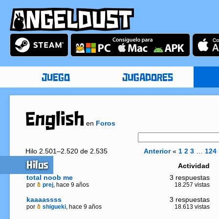
JUEGO
JUGADORES
English
en
Foros
Hilo 2.501–2.520 de 2.535
Anterior
«
1
2
3
…
124
Hilos
Actividad
total noob me
3 respuestas
por
prej
, hace 9 años
18.257 vistas
kaaaassss
3 respuestas
por
shigueki
, hace 9 años
18.613 vistas