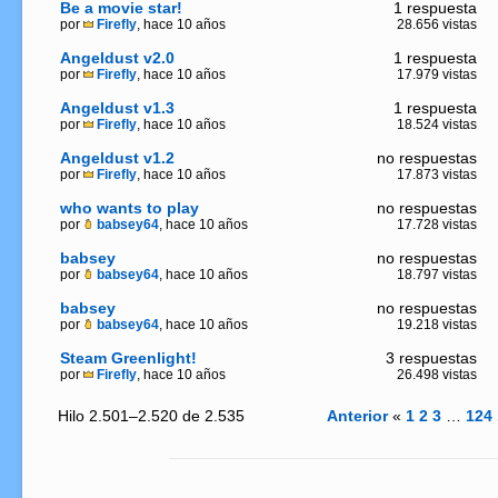
Be a movie star!
1 respuesta
por
Firefly
, hace 10 años
28.656 vistas
Angeldust v2.0
1 respuesta
por
Firefly
, hace 10 años
17.979 vistas
Angeldust v1.3
1 respuesta
por
Firefly
, hace 10 años
18.524 vistas
Angeldust v1.2
no respuestas
por
Firefly
, hace 10 años
17.873 vistas
who wants to play
no respuestas
por
babsey64
, hace 10 años
17.728 vistas
babsey
no respuestas
por
babsey64
, hace 10 años
18.797 vistas
babsey
no respuestas
por
babsey64
, hace 10 años
19.218 vistas
Steam Greenlight!
3 respuestas
por
Firefly
, hace 10 años
26.498 vistas
Hilo 2.501–2.520 de 2.535
Anterior
«
1
2
3
…
124