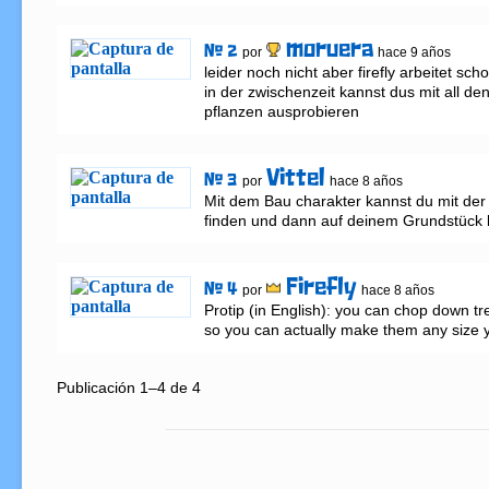
moruera
# 2
por
hace 9 años
leider noch nicht aber firefly arbeitet schon
in der zwischenzeit kannst dus mit all de
pflanzen ausprobieren
Vittel
# 3
por
hace 8 años
Mit dem Bau charakter kannst du mit der
finden und dann auf deinem Grundstück
Firefly
# 4
por
hace 8 años
Protip (in English): you can chop down tre
so you can actually make them any size 
Publicación 1–4 de 4