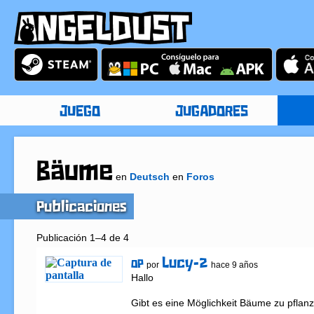
JUEGO
JUGADORES
Bäume
en
Deutsch
en
Foros
Publicaciones
Publicación 1–4 de 4
Lucy-2
OP
por
hace 9 años
Hallo

Gibt es eine Möglichkeit Bäume zu pflan