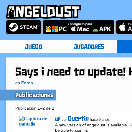
JUEGO
JUGADORES
Says i need to update!
en
Foros
Publicaciones
Publicación 1–2 de 2
Guertin
OP
por
hace 9 años
A new version of Angeldust is available. 
be able to sign in.
