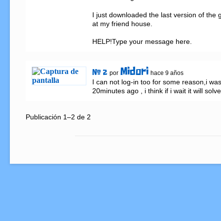
I just downloaded the last version of the g
at my friend house.

HELP!Type your message here.
Midori
# 2
por
hace 9 años
I can not log-in too for some reason,i was 
20minutes ago , i think if i wait it will solve 
Publicación 1–2 de 2