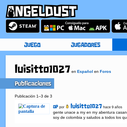
JUEGO
JUGADORES
luisitto1027
en
Español
en
Foros
Publicaciones
Publicación 1–3 de 3
luisitto1027
OP
por
hace 9 años
gente unace a my en my abentura casan
soy de colombia y saludos a todos los q