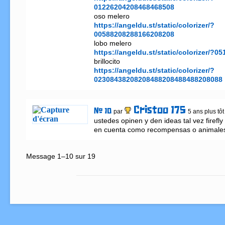
01226204208468468508
https://angeldu.st/static/colorizer/?
00588208288166208208
https://angeldu.st/static/colorizer/?
https://angeldu.st/static/colorizer/?
02308438208208488208488488208088
Cristoo 175
# 10
par
5 ans plus tôt
ustedes opinen y den ideas tal vez firefly 
en cuenta como recompensas o animale
Message 1–10 sur 19