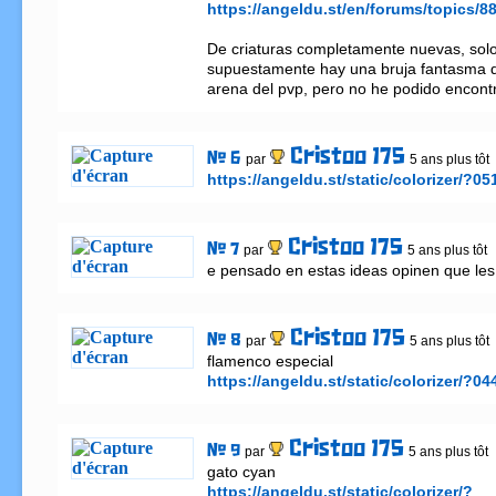
https://angeldu.st/en/forums/topics
De criaturas completamente nuevas, solo
supuestamente hay una bruja fantasma q
arena del pvp, pero no he podido encontr
Cristoo 175
# 6
par
5 ans plus tôt
https://angeldu.st/static/colorizer/?
Cristoo 175
# 7
par
5 ans plus tôt
e pensado en estas ideas opinen que le
Cristoo 175
# 8
par
5 ans plus tôt
https://angeldu.st/static/colorizer/?
Cristoo 175
# 9
par
5 ans plus tôt
https://angeldu.st/static/colorizer/?