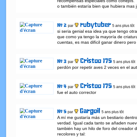
recompensas especiales como conejos.

o también estaría bien que hubiera mas je
rubytuber
# 2
par
5 ans plus tôt
si seria genial esa idea ya que tengo otra
que como ya tengo la mayoría de criatura
cuentas, es mas difícil ganar dinero pero
Cristoo 175
# 3
par
5 ans plus tôt
perdón por repetir aves 2 veces en el aut
Cristoo 175
# 4
par
5 ans plus tôt
fue el auto corrector
Gargoil
# 5
par
5 ans plus tôt
A mí me gustaría más un bestiario dentro 
verdad. Igual cada tanto se añaden nuevo
también hay un hilo de foro del creador 
recolores y tal: 