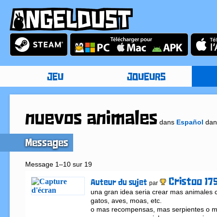
JEU
JOUEURS
nuevos animales
dans
Español
da
Messages
Message 1–10 sur 19
Cristoo 17
Auteur du sujet
par
una gran idea seria crear mas animales 
gatos, aves, moas, etc.

o mas recompensas, mas serpientes o m