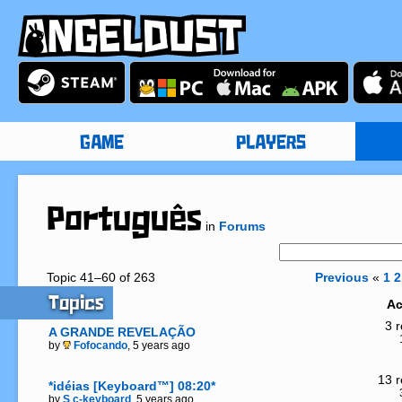
GAME
PLAYERS
Português
in
Forums
Topic 41–60 of 263
Previous
«
1
2
Topics
Ac
3 r
A GRANDE REVELAÇÃO
by
Fofocando
, 5 years ago
13 r
*idéias [Keyboard™] 08:20*
by
S c-keyboard
, 5 years ago