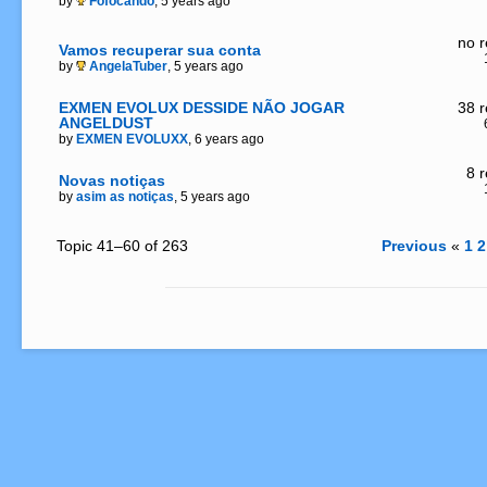
by
Fofocando
, 5 years ago
no r
Vamos recuperar sua conta
by
AngelaTuber
, 5 years ago
EXMEN EVOLUX DESSIDE NÃO JOGAR
38 r
ANGELDUST
by
EXMEN EVOLUXX
, 6 years ago
8 r
Novas notiças
by
asim as notiças
, 5 years ago
Topic 41–60 of 263
Previous
«
1
2