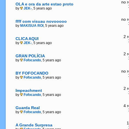
no r
OLA e ora da arte estao proto
by
JEK-
, 5 years ago
no r
ffff com visuau novooooo
by
MAKISUA ROI
, 5 years ago
2 r
CLICA AQUI
by
JEK-
, 5 years ago
2 r
GRAN POLÍCIA
by
Fofocando
, 5 years ago
no r
BY FOFOCANDO
by
Fofocando
, 5 years ago
2 r
Impeachment
by
Fofocando
, 5 years ago
4 r
Guarda Real
by
Fofocando
, 5 years ago
1
A Grande Surpresa