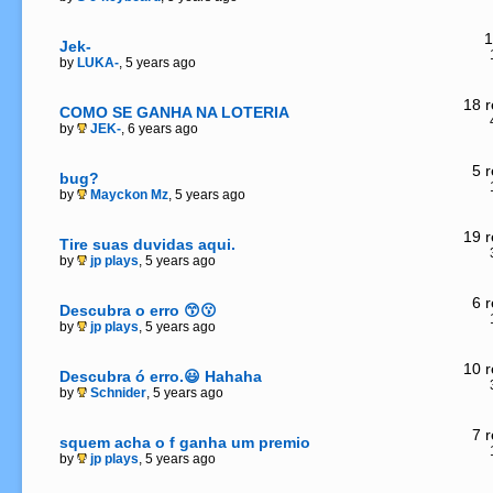
1
Jek-
by
LUKA-
, 5 years ago
18 r
COMO SE GANHA NA LOTERIA
by
JEK-
, 6 years ago
5 r
bug?
by
Mayckon Mz
, 5 years ago
19 r
Tire suas duvidas aqui.
by
jp plays
, 5 years ago
6 r
Descubra o erro 😙😗
by
jp plays
, 5 years ago
10 r
Descubra ó erro.😃 Hahaha
by
Schnider
, 5 years ago
7 r
squem acha o f ganha um premio
by
jp plays
, 5 years ago