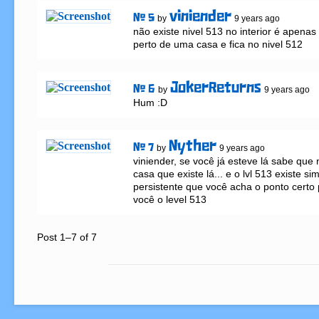
viniender
# 5
by
9 years ago
não existe nivel 513 no interior é apena
perto de uma casa e fica no nivel 512
JokerReturns
# 6
by
9 years ago
Hum :D
Nyther
# 7
by
9 years ago
viniender, se você já esteve lá sabe que
casa que existe lá... e o lvl 513 existe si
persistente que você acha o ponto certo 
você o level 513
Post 1–7 of 7