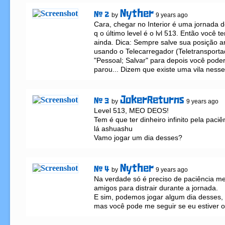
Nyther
# 2
by
9 years ago
Cara, chegar no Interior é uma jornada d
q o último level é o lvl 513. Então você t
ainda. Dica: Sempre salve sua posição an
usando o Telecarregador (Teletransportad
"Pessoal; Salvar" para depois você poder
parou... Dizem que existe uma vila nesse 
JokerReturns
# 3
by
9 years ago
Level 513, MEO DEOS!

Tem é que ter dinheiro infinito pela paciê
lá ashuashu

Vamo jogar um dia desses?
Nyther
# 4
by
9 years ago
Na verdade só é preciso de paciência m
amigos para distrair durante a jornada.

E sim, podemos jogar algum dia desses, 
mas você pode me seguir se eu estiver o