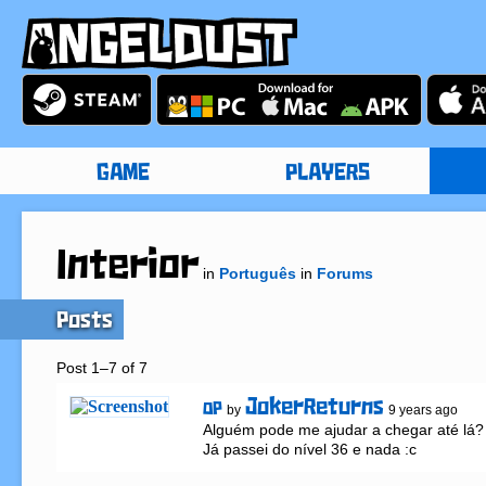
GAME
PLAYERS
Interior
in
Português
in
Forums
Posts
Post 1–7 of 7
JokerReturns
OP
by
9 years ago
Alguém pode me ajudar a chegar até lá?

Já passei do nível 36 e nada :c