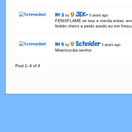
JEK-
# 3
by
5 years ago
FENIXFLAME se isso e merda entao. ench
fedido cheiro a peido azedo eu em frescu
Schnider
# 4
by
5 years ago
Misericordia senhor
Post 1–4 of 4