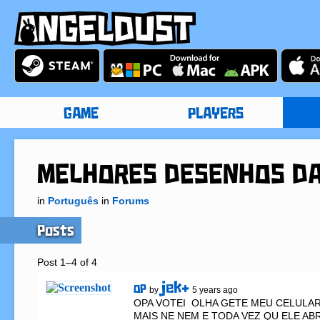
GAME
PLAYERS
MELHORES DESENHOS D
in
Português
in
Forums
Posts
Post 1–4 of 4
jek+
OP
by
5 years ago
OPA VOTEI  OLHA GETE MEU CELULAR
MAIS NE NEM E TODA VEZ QU ELE ABRI