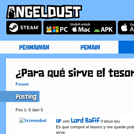
PERMAINAN
PEMAIN
¿Para qué sirve el teso
Forum
Posting
Pos 1–5 dari 5
Lord Bafif
OP
oleh
9 tahun lalu
Es que compré el tesoro y me quede pobr
sirve.