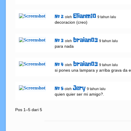
Elianm10
# 2
oleh
9 tahun lalu
decoracion (creo)
braian03
# 3
oleh
9 tahun lalu
para nada
braian03
# 4
oleh
9 tahun lalu
si pones una lampara y arriba grava da e
Jery
# 5
oleh
9 tahun lalu
quien quier ser mi amigo?.
Pos 1–5 dari 5