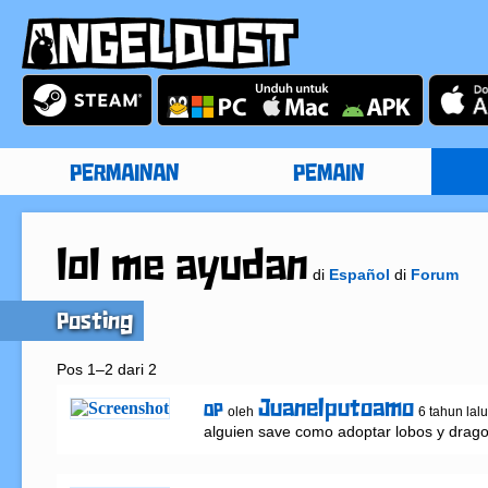
PERMAINAN
PEMAIN
lol me ayudan
di
Español
di
Forum
Posting
Pos 1–2 dari 2
Juanelputoamo
OP
oleh
6 tahun lalu
alguien save como adoptar lobos y drag