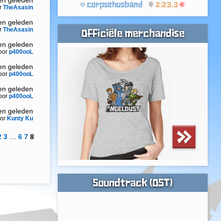
ren geleden
corpsehusband
2:23.3
r
TheAsasin
ren geleden
r
TheAsasin
Officiële merchandise
ren geleden
oor
p400ooL
ren geleden
oor
p400ooL
ren geleden
oor
p400ooL
ren geleden
or
Kunty Ku
2
3
…
6
7
8
Soundtrack (OST)