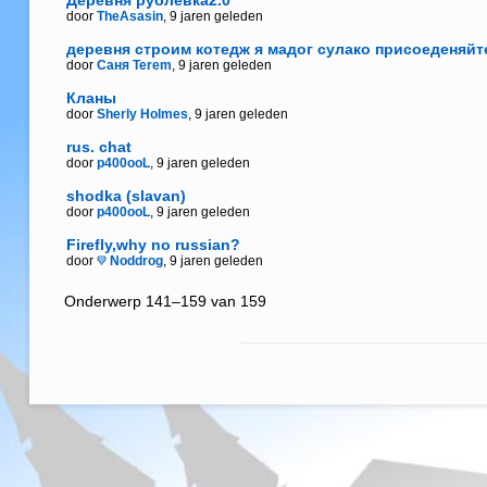
Деревня рублевка2.0
door
TheAsasin
, 9 jaren geleden
деревня строим котедж я мадог сулако присоеденяйт
door
Саня Terem
, 9 jaren geleden
Кланы
door
Sherly Holmes
, 9 jaren geleden
rus. chat
door
p400ooL
, 9 jaren geleden
shodka (slavan)
door
p400ooL
, 9 jaren geleden
Firefly,why no russian?
door
Noddrog
, 9 jaren geleden
Onderwerp 141–159 van 159