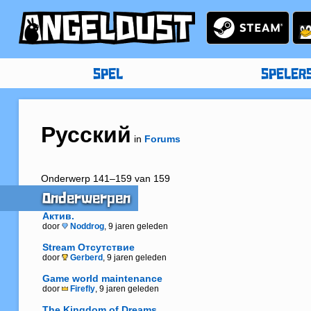
SPEL
SPELER
Русский
in
Forums
Onderwerp 141–159 van 159
Onderwerpen
Актив.
door
Noddrog
, 9 jaren geleden
Stream Отсутствие
door
Gerberd
, 9 jaren geleden
Game world maintenance
door
Firefly
, 9 jaren geleden
The Kingdom of Dreams