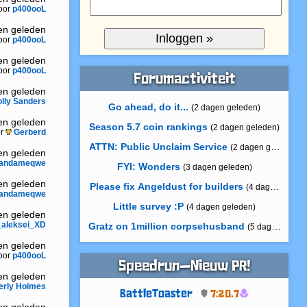
oor
p400ooL
ren geleden
oor
p400ooL
ren geleden
oor
p400ooL
Forumactiviteit
ren geleden
lly Sanders
Go ahead, do it...
(2 dagen geleden)
ren geleden
Season 5.7 coin rankings
(2 dagen geleden)
or
Gerberd
ATTN: Public Unclaim Service
(2 dagen geleden)
ren geleden
andameqwe
FYI: Wonders
(3 dagen geleden)
ren geleden
Please fix Angeldust for builders
(4 dagen gelede
andameqwe
Little survey :P
(4 dagen geleden)
ren geleden
aleksei_XD
Gratz on 1million corpsehusband
(5 dagen geled
ren geleden
oor
p400ooL
Speedrun—Nieuw PR!
ren geleden
erly Holmes
BattleToaster
7:20.7