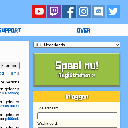
SUPPORT
OVER
Speel nu!
2
3
…
6
7
8
Registreren »
te bericht
ren geleden
r
Noddrog
Inloggen
ren geleden
toslav10031
Spelersnaam:
ren geleden
oor
p400ooL
Wachtwoord:
ren geleden