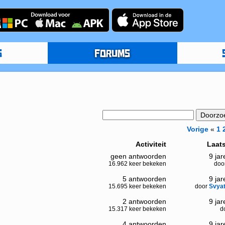
S
FORUMS
Vorige
«
1
Activiteit
Laats
geen antwoorden
9 ja
16.962 keer bekeken
doo
5 antwoorden
9 ja
15.695 keer bekeken
door
Svya
2 antwoorden
9 ja
15.317 keer bekeken
d
4 antwoorden
9 ja