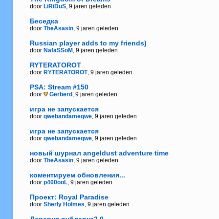
door
LiRiDuS
, 9 jaren geleden
Беседка
door
TheAsasin
, 9 jaren geleden
Russian player adds to my friends)
door
NafaSSoM
, 9 jaren geleden
RYTERATOROT
door
RYTERATOROT
, 9 jaren geleden
PSA: Stream #150
door
Gerberd
, 9 jaren geleden
игра не запускается
door
qwebandameqwe
, 9 jaren geleden
игра не запускается
door
qwebandameqwe
, 9 jaren geleden
новый шурнал аngeldust adventure time
door
TheAsasin
, 9 jaren geleden
коментируем обновления...
door
p400ooL
, 9 jaren geleden
Проект: Royal Paradise
door
Sherly Holmes
, 9 jaren geleden